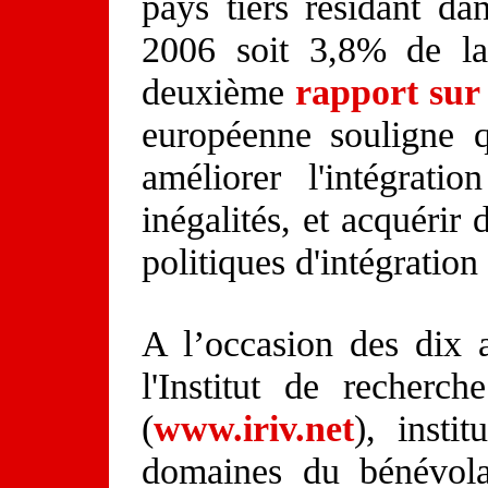
pays tiers résidant d
2006 soit 3,8% de la
deuxième
rapport sur 
européenne souligne 
améliorer l'intégrat
inégalités, et acquérir
politiques d'intégratio
A l’occasion des dix 
l'Institut de recherc
(
www.iriv.net
), insti
domaines du bénévola