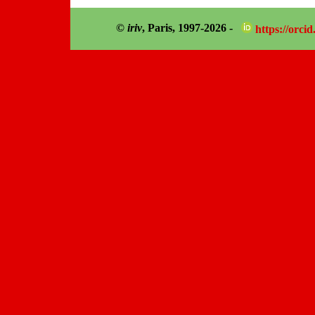
©
iriv
, Paris, 1997-2026 -
https://orci