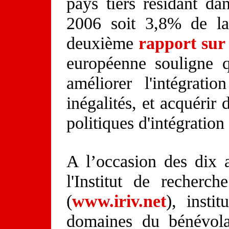
pays tiers résidant d
2006 soit 3,8% de la
deuxième
rapport sur 
européenne souligne 
améliorer l'intégrat
inégalités, et acquérir
politiques d'intégratio
A l’occasion des dix 
l'Institut de recherc
(
www.iriv.net
), insti
domaines du bénévola