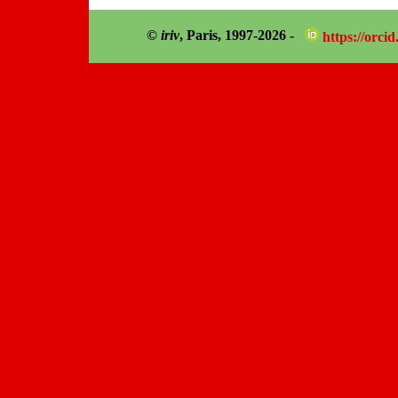
©
iriv
, Paris, 1997-2026 -
https://orci